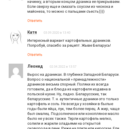
начинку, а вторым концом драника ее прикрываем.
Если сверху еще и смазать соусом из чеснока и
майонеза, то можно с пальцами съесть))))
Ответить
Катя
03.09.2020 в 13:40
Интересный вариант картофельных драников.
Попробуй, спасибо за рецепт. Жыве Беларусь!
Ответить
Леонид
02.04.2022 в 13:57
Вырос на драниках. В глубинке Западной Беларуси.
Вопрос о национальной » принадлежности»
драников весьма спорный. Поляки их всегда
готовили, да и блюда из картофеля издавна в
польской кухне. Ну, ладно. Беларусские, так
беларусские. Т. н. аутентичные драники-это только
картофель и соль. Не всегда у хозяйки в былые
годы были яйца, лук, тем более перец. А жир, чаще
был смалец. Подсолнечное или конопляное масло
было не у всех также. Терли картофель мелко,
солили и жарили оладьями на открытой
сковороде в печи. Реже на плите или керогазе. Ели