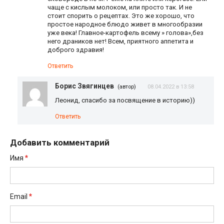
чаще с кислым молоком, или просто так. И не
стоит спорить о рецептах. Это же хорошо, что
простое народное блюдо живет в многообразии
уже века! Главное-картофель всему » голова»,без
него драников нет! Всем, приятного аппетита и
доброго здравия!
Ответить
Борис Звягинцев
(автор)
08.04.2022 в 13:58
Леонид, спасибо за посвящение в историю))
Ответить
Добавить комментарий
*
Имя
*
Email