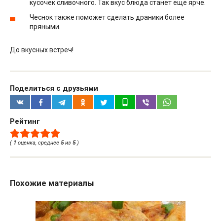
кусочек сливочного. Так вкус блюда станет ещё ярче.
Чеснок также поможет сделать драники более
пряными.
До вкусных встреч!
Поделиться с друзьями
Рейтинг
(
1
оценка, среднее
5
из
5
)
Похожие материалы