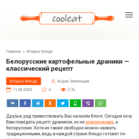
Перейти
к
контенту
Главная
»
Вторые блюда
Белорусские картофельные драники —
классический рецепт
Вторые блюда
Борис Звягинцев
11.03.2020
6
2.7к.
Друзья, рад привествовать Вас на моём блоге. Сегодня хочу
Вам поведать рецепт драников, но не
классических
, а
белорусских. Хотя их также свободно можно назвать
традиционными, ведь в каждой стране блюдо готовят по-