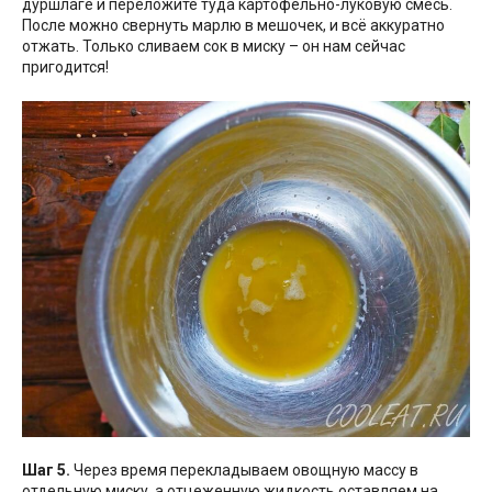
дуршлаге и переложите туда картофельно-луковую смесь.
После можно свернуть марлю в мешочек, и всё аккуратно
отжать. Только сливаем сок в миску – он нам сейчас
пригодится!
Шаг 5.
Через время перекладываем овощную массу в
отдельную миску, а отцеженную жидкость оставляем на