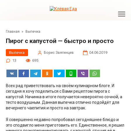
Перейти
к
контенту
Главная
»
Выпечка
Пирог с капустой — быстро и просто
Выпечка
Борис Звягинцев
04.06.2019
13
695
Всех рад приветствовать на своём кулинарном блоге. И
сегодня я хочу поделиться с Вами рецептом пирога с
капустой. Начинка в итоге получается невероятно сочной, а
тесто воздушным. Данная выпечка отлично подойдёт для
вечернего чаепития и просто на завтрак.
Я совершенно недавно попробовал сегодняшнее блюдо и
это сподвигло меня приготовить его. Единственное, я решил
немного поэкспериментировать с капустой, стушив её в