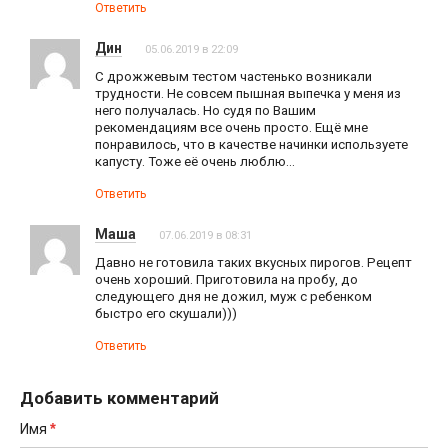
Ответить
Дин
05.06.2019 в 22:09
С дрожжевым тестом частенько возникали
трудности. Не совсем пышная выпечка у меня из
него получалась. Но судя по Вашим
рекомендациям все очень просто. Ещё мне
понравилось, что в качестве начинки используете
капусту. Тоже её очень люблю…
Ответить
Маша
07.06.2019 в 08:31
Давно не готовила таких вкусных пирогов. Рецепт
очень хороший. Приготовила на пробу, до
следующего дня не дожил, муж с ребенком
быстро его скушали)))
Ответить
Добавить комментарий
*
Имя