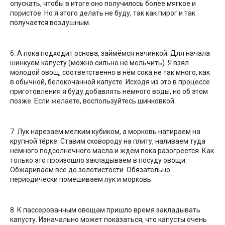
опускать, чтобы в итоге оно получилось более мягкое и
пористое. Но я этого делать не буду, так как пирог и так
получается воздушным.
6. А пока подходит основа, займёмся начинкой. Для начала
шинкуем капусту (можно сильно не мельчить). Я взял
молодой овощ, соответственно в нём сока не так много, как
в обычной, белокочанной капусте. Исходя из это в процессе
приготовления я буду добавлять немного воды, но об этом
позже. Если желаете, воспользуйтесь шинковкой.
7. Лук нарезаем мелким кубиком, а морковь натираем на
крупной тёрке. Ставим сковороду на плиту, наливаем туда
немного подсолнечного масла и ждём пока разогреется. Как
только это произошло закладываем в посуду овощи.
Обжариваем всё до золотистости. Обязательно
периодически помешиваем лук и морковь.
8. К пассерованным овощам пришло время закладывать
капусту. Изначально может показаться, что капусты очень