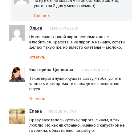
Та ну я бы не сказал что он большой сильно,
улетел за 2 дня у меня в семье))
Ответить
Ольга
04.06.2019 в 22:50
Ну конечно в такой пирог невозможно не
влюбиться. Красота, а не пирог. А начинку, кстати
делаю такую же, но вместо сметаны — молоко.
Ответить
Екатерина Денисова
05.06.2019 в 09:00
Такие пироги нужно кушать сразу, чтобы успеть
уловить весь аромат и насладится нежностью
вкуса.
Ответить
Елена
05.06.2019 в 17:41
Сразу захотелось кусочек пирога, с чаем, я так
люблю. Но как ни странно, именно с капустной не
готовила, обязательно попробую.