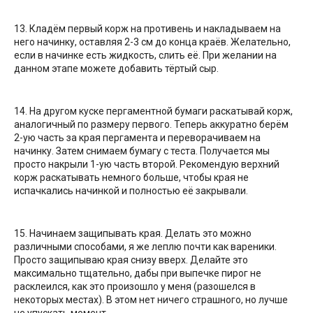
13. Кладём первый корж на противень и накладываем на
него начинку, оставляя 2-3 см до конца краёв. Желательно,
если в начинке есть жидкость, слить её. При желании на
данном этапе можете добавить тёртый сыр.
14. На другом куске пергаментной бумаги раскатывай корж,
аналогичный по размеру первого. Теперь аккуратно берём
2-ую часть за края пергамента и переворачиваем на
начинку. Затем снимаем бумагу с теста. Получается мы
просто накрыли 1-ую часть второй. Рекомендую верхний
корж раскатывать немного больше, чтобы края не
испачкались начинкой и полностью её закрывали.
15. Начинаем защипывать края. Делать это можно
различными способами, я же леплю почти как вареники.
Просто защипываю края снизу вверх. Делайте это
максимально тщательно, дабы при выпечке пирог не
расклеился, как это произошло у меня (разошелся в
некоторых местах). В этом нет ничего страшного, но лучше