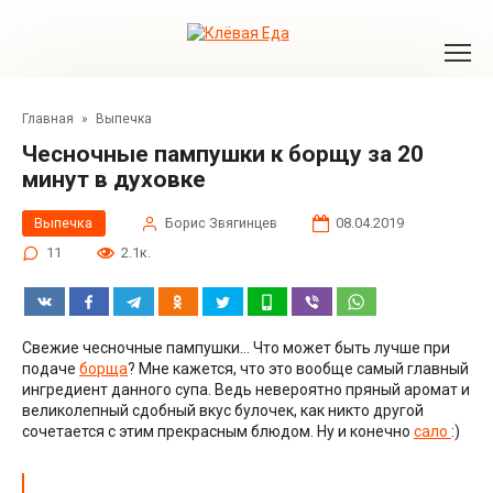
Перейти
к
контенту
Главная
»
Выпечка
Чесночные пампушки к борщу за 20
минут в духовке
Выпечка
Борис Звягинцев
08.04.2019
11
2.1к.
Свежие чесночные пампушки… Что может быть лучше при
подаче
борща
? Мне кажется, что это вообще самый главный
ингредиент данного супа. Ведь невероятно пряный аромат и
великолепный сдобный вкус булочек, как никто другой
сочетается с этим прекрасным блюдом. Ну и конечно
сало
:)