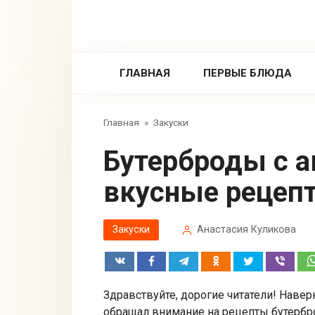
Перейти
к
контенту
ГЛАВНАЯ
ПЕРВЫЕ БЛЮДА
Главная
»
Закуски
Бутерброды с авокадо — простые и
вкусные рецеп
Закуски
Анастасия Куликова
Здравствуйте, дорогие читатели! Навер
обращал внимание на рецепты бутерброд