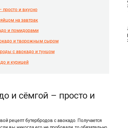
– просто и вкусно
 яйцом на завтрак
адо и помидорами
вокадо и творожным сыром
роды с авокадо и тунцом
до и курицей
о и сёмгой – просто и
вой рецепт бутербродов с авокадо. Получается
если вы никогда его не пробовали, то обязательно