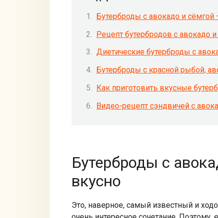
Бутерброды с авокадо и сёмгой 
Рецепт бутербродов с авокадо и
Диетические бутерброды с авок
Бутерброды с красной рыбой, а
Как приготовить вкусные бутерб
Видео-рецепт сэндвичей с авока
Бутерброды с авокад
вкусно
Это, наверное, самый известный и ходо
очень интересное сочетание. Поэтому, 