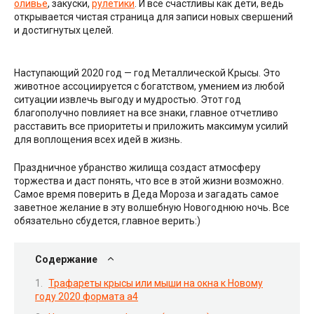
оливье
, закуски,
рулетики
. И все счастливы как дети, ведь
открывается чистая страница для записи новых свершений
и достигнутых целей.
Наступающий 2020 год — год Металлической Крысы. Это
животное ассоциируется с богатством, умением из любой
ситуации извлечь выгоду и мудростью. Этот год
благополучно повлияет на все знаки, главное отчетливо
расставить все приоритеты и приложить максимум усилий
для воплощения всех идей в жизнь.
Праздничное убранство жилища создаст атмосферу
торжества и даст понять, что все в этой жизни возможно.
Самое время поверить в Деда Мороза и загадать самое
заветное желание в эту волшебную Новогоднюю ночь. Все
обязательно сбудется, главное верить:)
Содержание
Трафареты крысы или мыши на окна к Новому
году 2020 формата а4