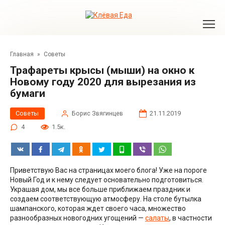
Перейти
к
контенту
Главная
»
Советы
Трафареты крысы (мыши) на окно к
Новому году 2020 для вырезания из
бумаги
Советы
Борис Звягинцев
21.11.2019
4
1.5к.
Приветствую Вас на страницах моего блога! Уже на пороге
Новый Год и к нему следует основательно подготовиться.
Украшая дом, мы все больше приближаем праздник и
создаем соответствующую атмосферу. На столе бутылка
шампанского, которая ждет своего часа, множество
разнообразных новогодних угощений —
салаты
, в частности