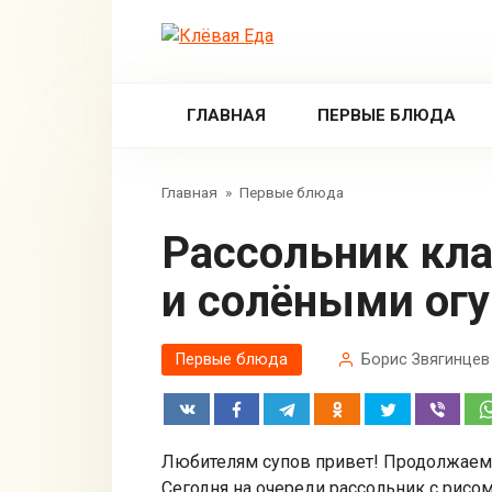
Перейти
к
контенту
ГЛАВНАЯ
ПЕРВЫЕ БЛЮДА
Главная
»
Первые блюда
Рассольник классический с рисом
и солёными ог
Первые блюда
Борис Звягинцев
Любителям супов привет! Продолжаем 
Сегодня на очереди рассольник с рисом