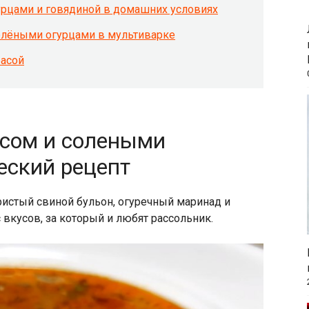
урцами и говядиной в домашних условиях
солёными огурцами в мультиварке
басой
исом и солеными
еский рецепт
истый свиной бульон, огуречный маринад и
вкусов, за который и любят рассольник.