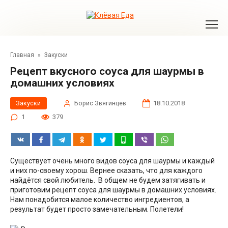
Перейти
к
контенту
Главная
»
Закуски
Рецепт вкусного соуса для шаурмы в
домашних условиях
Закуски
Борис Звягинцев
18.10.2018
1
379
Существует очень много видов соуса для шаурмы и каждый
и них по-своему хорош. Вернее сказать, что для каждого
найдётся свой любитель. В общем не будем затягивать и
приготовим рецепт соуса для шаурмы в домашних условиях.
Нам понадобится малое количество ингредиентов, а
результат будет просто замечательным. Полетели!