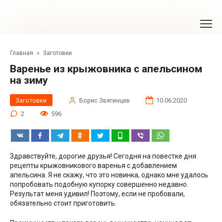
Перейти
к
контенту
Главная
»
Заготовки
Варенье из крыжовника с апельсином
на зиму
Заготовки
Борис Звягинцев
10.06.2020
2
596
Здравствуйте, дорогие друзья! Сегодня на повестке дня
рецепты крыжовникового варенья с добавлением
апельсина. Я не скажу, что это новинка, однако мне удалось
попробовать подобную купорку совершенно недавно.
Результат меня удивил! Поэтому, если не пробовали,
обязательно стоит приготовить.