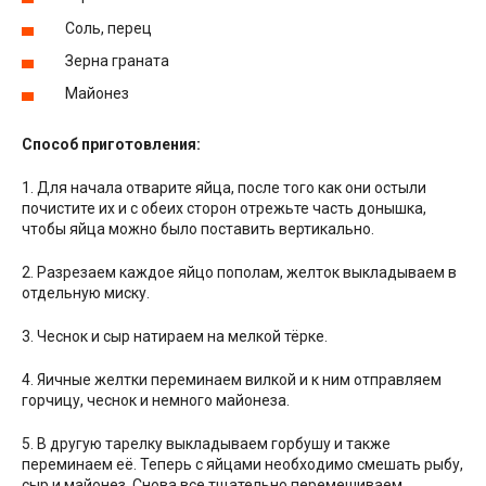
Соль, перец
Зерна граната
Майонез
Способ приготовления:
1. Для начала отварите яйца, после того как они остыли
почистите их и с обеих сторон отрежьте часть донышка,
чтобы яйца можно было поставить вертикально.
2. Разрезаем каждое яйцо пополам, желток выкладываем в
отдельную миску.
3. Чеснок и сыр натираем на мелкой тёрке.
4. Яичные желтки переминаем вилкой и к ним отправляем
горчицу, чеснок и немного майонеза.
5. В другую тарелку выкладываем горбушу и также
переминаем её. Теперь с яйцами необходимо смешать рыбу,
сыр и майонез. Снова все тщательно перемешиваем.