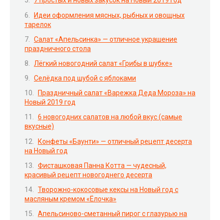
7 простых и новых закусок на Новый 2019 год
Идеи оформления мясных, рыбных и овощных
тарелок
Салат «Апельсинка» — отличное украшение
праздничного стола
Лёгкий новогодний салат «Грибы в шубке»
Селёдка под шубой с яблоками
Праздничный салат «Варежка Деда Мороза» на
Новый 2019 год
6 новогодних салатов на любой вкус (самые
вкусные)
Конфеты «Баунти» — отличный рецепт десерта
на Новый год
Фисташковая Панна Котта — чудесный,
красивый рецепт новогоднего десерта
Творожно-кокосовые кексы на Новый год с
масляным кремом «Ёлочка»
Апельсиново-сметанный пирог с глазурью на