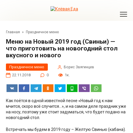
Перейти
к
контенту
Главная
»
Праздничное меню
Меню на Новый 2019 год (Свиньи) —
что приготовить на новогодний стол
вкусного и нового
Праздничное меню
Борис Звягинцев
22.11.2018
0
1к.
Как поётся в одной известной песне «Новый год к нам
мчится, скоро всё случится…», и на самом деле праздник уже
на носу, поэтому уже стоит задуматься, что будет подано на
новогодний стол.
Встречать мы будем в 2019 году – Желтую Свинью (кабана).