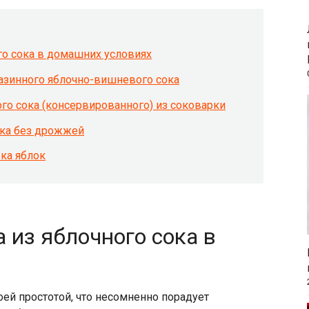
го сока в домашних условиях
азинного яблочно-вишневого сока
ого сока (консервированного) из соковарки
ока без дрожжей
ка яблок
 из яблочного сока в
ей простотой, что несомненно порадует