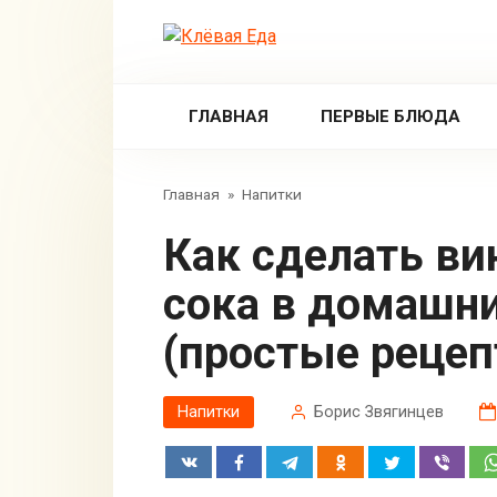
Перейти
к
контенту
ГЛАВНАЯ
ПЕРВЫЕ БЛЮДА
Главная
»
Напитки
Как сделать вино из яблочного
сока в домашни
(простые реце
Напитки
Борис Звягинцев