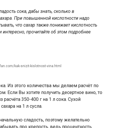
адость сока, дабы знать, сколько в
сахара. При повышенной кислотности надо
итывать, что сахар также понижает кислотность
ли интересно, прочитайте об этом подробнее
fan.com/kak-snizit-kislotnost-vina.html
сока. Из этого количества мы делаем расчёт по
м. Если Вы хотите получить десертное вино, то
расчёта 350-400 г на 1 л сока. Сухой
сахара на 1 л сусла.
начальную сладость, поэтому желательно
забывать про крепость, ведь процентность