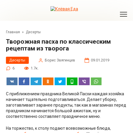
Перейти
к
контенту
Главная
»
Десерты
Творожная пасха по классическим
рецептам из творога
Десерты
Борис Звягинцев
09.01.2019
6
1.7к.
С приближением праздника Великой Пасхи каждая хозяйка
начинает тщательно подготавливаться. Делает уборку,
заготавливает заранее продукты, так как в магазинах перед
праздником начинается большой ажиотаж, ну и
соответственно составляет праздничное меню.
На торжество, к столу подают всевозможные блюда,